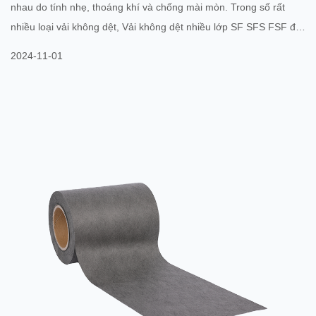
nhau do tính nhẹ, thoáng khí và chống mài mòn. Trong số rất
nhiều loại vải không dệt, Vải không dệt nhiều lớp SF SFS FSF đã
dần trở thành sự lựa chọn phổ biến trên thị trường với những ưu
2024-11-01
điểm vượt trội. Thiết kế cấu trúc của vải không dệt nhiều lớp SF
SFS FSF mang lại cho chúng độ bền và độ bền tuyệt vời. Vật liệu
này được hình thành bằng cách ép các loại vải không dệt khác
nhau lại với nhau để tạo thành vật liệu tổng hợ...