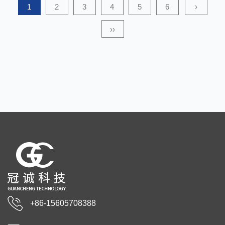
1
2
3
4
5
6
›
››
+86-15605708388