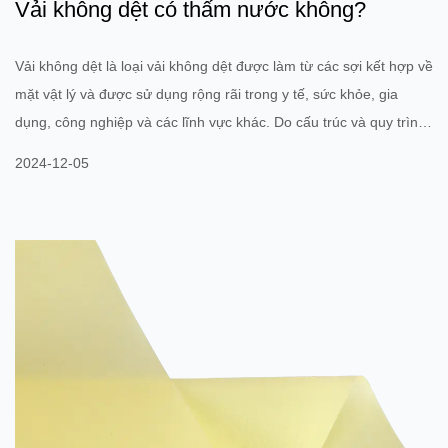
Vải không dệt có thấm nước không?
Vải không dệt là loại vải không dệt được làm từ các sợi kết hợp về
mặt vật lý và được sử dụng rộng rãi trong y tế, sức khỏe, gia
dụng, công nghiệp và các lĩnh vực khác. Do cấu trúc và quy trình
sản xuất khác nhau nên vải không dệt thường có khả năng chống
2024-12-05
thấm nước kém. Bản thân vải không dệt không có khả năng
chống thấm nước hoàn toàn nhưng khả năng chống thấm nước
của chúng liên quan chặt chẽ đến các yếu tố như chất liệu, độ
dày và liệu chúng có được xử lý đặc biệt hay không. Đặc t...