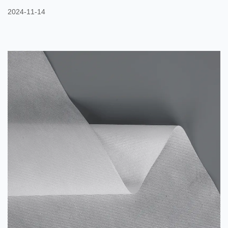
kết đồng thời với nhau trong quá trình kéo sợi để tạo thành vật
2024-11-14
liệu composite có các đặc tính khác nhau. Bằng cách điều chỉnh
các thông số quy trình khác nhau, các tính chất vật lý và hóa học
của PET và PE có thể được bổ sung để sản xuất vải không dệt
hiệu suất cao. Ưu điểm của vải không dệt hai ...