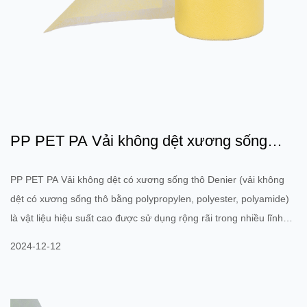
PP PET PA Vải không dệt xương sống
Denier thô: Tính chất vật...
PP PET PA Vải không dệt có xương sống thô Denier (vải không
dệt có xương sống thô bằng polypropylen, polyester, polyamide)
là vật liệu hiệu suất cao được sử dụng rộng rãi trong nhiều lĩnh
vực công nghiệp trong những năm gần đây. Nó được làm từ
2024-12-12
nhiều loại polyme khác nhau (PP, PET, PA) và có độ bền cơ học
tuyệt vời, chịu nhiệt độ cao, chống ăn mòn hóa học và các đặc
tính khác. Nó thường được sử dụng trong lọc, ô tô, xây dựng, y tế