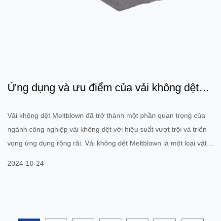
Ứng dụng và ưu điểm của vải không dệt
Meltblown
Vải không dệt Meltblown đã trở thành một phần quan trọng của
ngành công nghiệp vải không dệt với hiệu suất vượt trội và triển
vọng ứng dụng rộng rãi. Vải không dệt Meltblown là một loại vật
liệu được hình thành bằng cách nấu chảy nguyên liệu thô
2024-10-24
polypropylene (PP) và phun chúng ra để tạo thành các sợi mịn,
sau đó được ép tĩnh điện hoặc ép nóng. Nó có các đặc tính tuyệt
vời như nhẹ, thoáng khí, chống thấm nước và lọc, và được sử
dụng rộng rãi trong các lĩnh vực y tế, sức khỏe, bảo vệ môi...