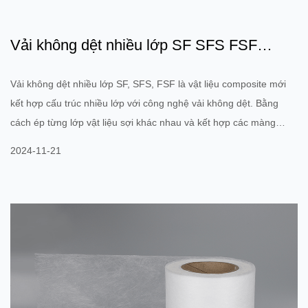
Vải không dệt nhiều lớp SF SFS FSF
(màng thoáng khí tùy chọn...
Vải không dệt nhiều lớp SF, SFS, FSF là vật liệu composite mới
kết hợp cấu trúc nhiều lớp với công nghệ vải không dệt. Bằng
cách ép từng lớp vật liệu sợi khác nhau và kết hợp các màng
chức năng khác nhau (chẳng hạn như màng thoáng khí, màng
2024-11-21
chặn nước, v.v.), những vật liệu này có thể mang lại hiệu suất
tuyệt vời hơn: Khả năng thoáng khí và chống thấm nước: Cấu
trúc nhiều lớp này có thể đạt được sự cân bằng giữa khả năng
thoáng khí và chống thấm nước, và được sử dụng rộng rãi trong
qu...