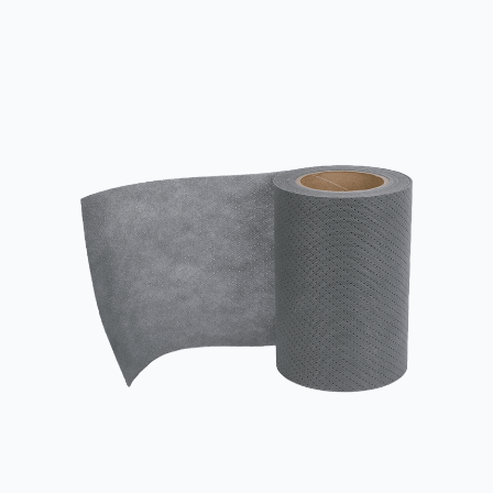
được sử dụng trong các tình huống đòi hỏi độ bền cao, khả năng
chống nước, đặc tính kháng khuẩn và bảo vệ môi trường, đồng
thời được sử dụng rộng rãi trong y tế và sức khỏe, bảo vệ công
nghiệp, vật t...