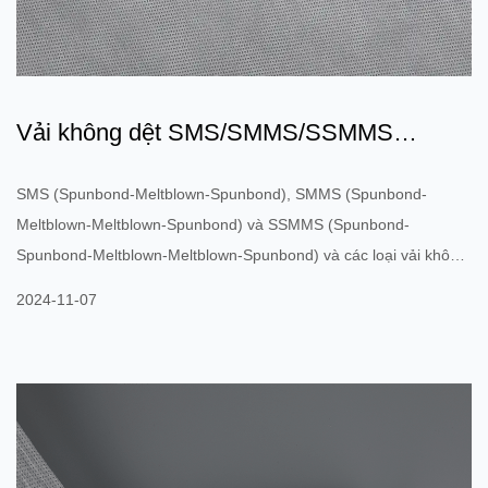
Vải không dệt SMS/SMMS/SSMMS
Spunmelt: Một cuộc cách mạng về...
SMS (Spunbond-Meltblown-Spunbond), SMMS (Spunbond-
Meltblown-Meltblown-Spunbond) và SSMMS (Spunbond-
Spunbond-Meltblown-Meltblown-Spunbond) và các loại vải không
dệt tổng hợp spunbond tan chảy hiệu suất cao khác đã trở thành
2024-11-07
những sản phẩm quan trọng trên thị trường. Những loại vải không
dệt cải tiến này đã được sử dụng rộng rãi trong nhiều lĩnh vực
như y tế, vệ sinh, lọc và công nghiệp do cấu trúc và hiệu suất độc
đáo của chúng. SMS: Một lớp vải không dệt Meltblown
(Meltblown) được kẹ...