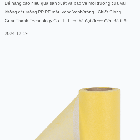
Để nâng cao hiệu quả sản xuất và bảo vệ môi trường của vải
không dệt màng PP PE màu vàng/xanh/trắng , Chiết Giang
GuanThành Technology Co., Ltd. có thể đạt được điều đó thông
qua các khía cạnh sau: Tối ưu hóa quy trình sản xuất: Áp dụng
2024-12-19
công nghệ sản xuất hiệu quả hơn, như công nghệ kéo sợi hai
thành phần PP PE cải tiến, công nghệ tan chảy và công nghệ sản
xuất vải không dệt dạng màng. Những công nghệ này không chỉ
có thể nâng cao hiệu quả sản xuất và rút ngắn chu kỳ sản xuất
mà còn...