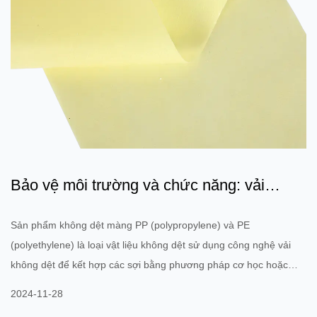
Bảo vệ môi trường và chức năng: vải
không dệt màng PP PE màu...
Sản phẩm không dệt màng PP (polypropylene) và PE
(polyethylene) là loại vật liệu không dệt sử dụng công nghệ vải
không dệt để kết hợp các sợi bằng phương pháp cơ học hoặc
hóa học, sau đó phủ lên chúng một lớp màng để tăng độ bền và
2024-11-28
đặc tính bảo vệ của sản phẩm. Những vật liệu như vậy thường