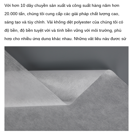
Với hơn 10 dây chuyền sản xuất và công suất hàng năm hơn
20.000 tấn, chúng tôi cung cấp các giải pháp chất lượng cao,
sáng tạo và tùy chỉnh. Vải không dệt polyester của chúng tôi có
độ bền, độ bền tuyệt vời và tính bền vững với môi trường, phù
hợp cho nhiều ứng dụng khác nhau. Những vật liệu này được sử
dụng rộng rãi trong các ngành công nghiệp như xây dựng, ô tô và
lọc.
Vải polyester không dệt
được sử dụng trong một loạt các ứng
dụng và có thể được đặc trưng bởi cấu trúc dệt, độ nhám, độ dày
và mật độ của chúng. Chúng thường được sử dụng cho túi xách,
mũ và găng tay.
Vải polyester không dệt của chúng tôi có màu sắc tươi sáng, đảm
bảo độ bền màu tuyệt vời, độ ổn định kích thước, độ bền và độ
mềm mại. Chúng có thể được sử dụng để làm nhiều vật dụng
khác nhau như khăn trải bàn, vỏ gối hoặc bất kỳ loại vải đã qua
sử dụng nào khác.