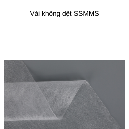
Chúng tôi là một trong những nhà sản xuất và xuất khẩu vải
Vải không dệt SSMMS
không dệt hàng đầu Trung Quốc. Chúng tôi đã sản xuất vải không
dệt chất lượng cao trong nhiều năm và có danh tiếng tốt trên toàn
thế giới. Sản phẩm của chúng tôi bao gồm vải không dệt, vải tre
và vải bột gỗ, được sử dụng trong nhiều ngành công nghiệp bao
gồm khay đựng thiết bị nhà bếp, bao bì máy tính bảng y tế và phụ
tùng ô tô.