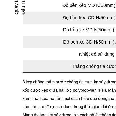
G
Q
U
A
Y
L
Ạ
I
Đ
Ầ
U
T
R
A
N
Độ bền kéo MD N/50mm
Độ bền kéo CD N/50mm
Độ bền xé MD N/50mm (
Độ bền xé CD N/50mm (
Nhiệt độ sử dụng
Tháng chống tia cực 
3 lớp chống thấm nước chống tia cực tím xây dựn
xốp được kẹp giữa hai lớp polypropylen (PP). Màn
xâm nhập của hơi ẩm một cách hiệu quả đồng thời c
cho phép nó được sử dụng trong thời gian dài ở m
Màng thoáng khí xây dựng lớp cách nhiệt chống ti