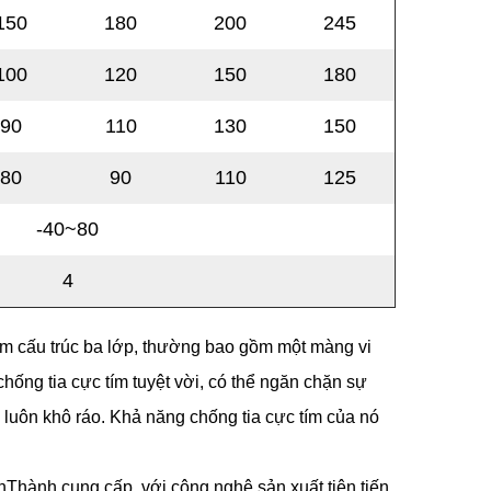
150
180
200
245
100
120
150
180
90
110
130
150
80
90
110
125
-40~80
4
gồm cấu trúc ba lớp, thường bao gồm một màng vi
ống tia cực tím tuyệt vời, có thể ngăn chặn sự
 luôn khô ráo. Khả năng chống tia cực tím của nó
Thành cung cấp, với công nghệ sản xuất tiên tiến