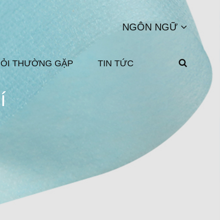
NGÔN NGỮ
HỎI THƯỜNG GẶP
TIN TỨC
í