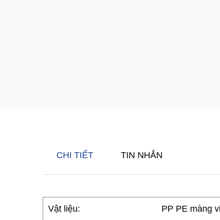
CHI TIẾT
TIN NHẮN
Vật liệu:
PP PE màng v