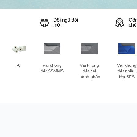
Đội ngũ đổi
Côn
mới
chế
All
Vải không
Vải không
Vải không
dệt SSMMS
dệt hai
dệt nhiều
thành phần
lớp SFS