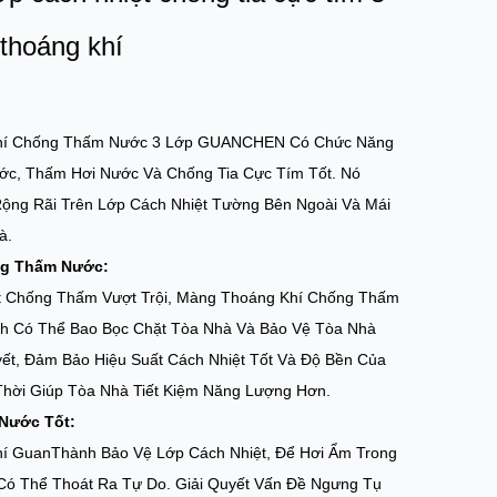
thoáng khí
hí Chống Thấm Nước 3 Lớp GUANCHEN Có Chức Năng
c, Thấm Hơi Nước Và Chống Tia Cực Tím Tốt. Nó
ộng Rãi Trên Lớp Cách Nhiệt Tường Bên Ngoài Và Mái
à.
ng Thấm Nước:
ất Chống Thấm Vượt Trội, Màng Thoáng Khí Chống Thấm
 Có Thể Bao Bọc Chặt Tòa Nhà Và Bảo Vệ Tòa Nhà
ết, Đảm Bảo Hiệu Suất Cách Nhiệt Tốt Và Độ Bền Của
hời Giúp Tòa Nhà Tiết Kiệm Năng Lượng Hơn.
Nước Tốt:
í GuanThành Bảo Vệ Lớp Cách Nhiệt, Để Hơi Ẩm Trong
Có Thể Thoát Ra Tự Do. Giải Quyết Vấn Đề Ngưng Tụ