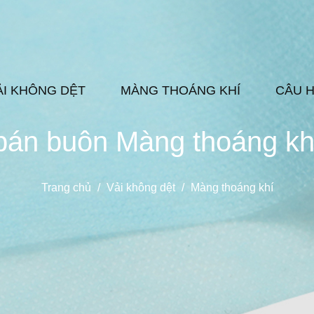
ẢI KHÔNG DỆT
MÀNG THOÁNG KHÍ
CÂU 
bán buôn Màng thoáng kh
Trang chủ
/
Vải không dệt
/
Màng thoáng khí