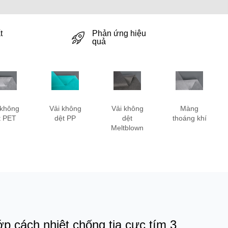
t
Phản ứng hiệu
quả
 không
Vải không
Vải không
Màng
t PET
dệt PP
dệt
thoáng khí
Meltblown
ớp cách nhiệt chống tia cực tím 3