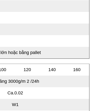
hà Một Cách Tự Do.
 lớn hoặc bằng pallet
100
120
140
160
ảng 3000g/m
2
/24h
Ca.0.02
W1