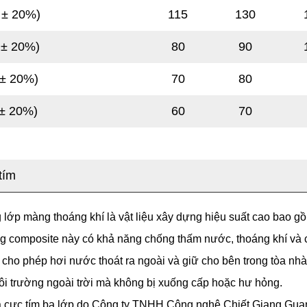
(
±
20%)
115
130
(
±
20%)
80
90
±
20%)
70
80
±
20%)
60
70
tím
g lớp màng thoáng khí
là vật liệu xây dựng hiệu suất cao bao 
g composite này có khả năng chống thấm nước, thoáng khí và ch
ho phép hơi nước thoát ra ngoài và giữ cho bên trong tòa nhà
ôi trường ngoài trời mà không bị xuống cấp hoặc hư hỏng.
a cực tím ba lớp do Công ty TNHH Công nghệ Chiết Giang Guan