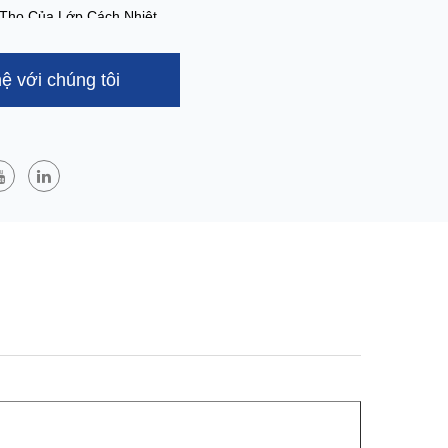
 Thọ Của Lớp Cách Nhiệt.
Tím:
í Guan Cheng Có Khả Năng Chống Tia Cực Tím Tuyệt
hệ với chúng tôi
ử Dụng Màng Thoáng Khí, Nó Không Thể Che Phủ Gạch
n Ngắn, Không Ảnh Hưởng Đến Hiệu Suất Của Sản Phẩm,
 Ảnh Hưởng Đến Kết Cấu Trong Nhà, Từ Đó Rút Ngắn
ông.
hí Chống Thấm Nước GUANCHEN
g Trên Tường Bên Ngoài Hoặc Lớp Cách Nhiệt Của Mái
t Mái Và Lớp Bảo Vệ Bọc Nhà, Ngăn Nước Mưa Bên
 Nước Xâm Nhập Vào Lớp Cách Nhiệt Hoặc Trong Nhà,
 Quả Cách Nhiệt Theo Chủ Đề Của Tòa Nhà Và Làm Cho
ều Năng Lượng Hơn- Đồng Thời Tiết Kiệm
n, Màng Thoáng Khí Chống Thấm Nước GUANCHEN Có
Hơi Nước Tuyệt Vời, Có Thể Xả Hơi Ẩm Trong Lớp Cách