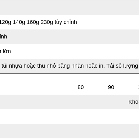
Nhiệt Của Tòa N
120g 140g 160g 230g tùy chỉnh
hỉnh
 lớn
 túi nhựa hoặc thu nhỏ bằng nhãn hoặc in, Tải số lượng
80
90
Kho