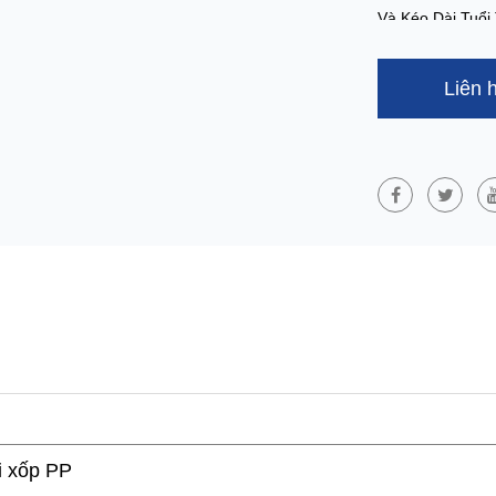
Và Kéo Dài Tuổi
Chống Tia Cực 
Màng Thoáng Kh
Liên 
Vời. Sau Khi S
Trong Thời Gia
Cũng Như Không
Thời Gian Thi C
Ứng Dụng:
Màng Thoáng K
Nó Được Sử Dụn
Nhà Làm Lớp Ló
Ngoài Hoặc Hơi
Để Bảo Vệ Hiệu
Tòa Nhà Có Nhi
Theo Thời Gia
i xốp PP
Khả Năng Thấm 