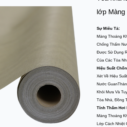
lớp Màng 
Sự Miêu Tả:
Màng Thoáng K
Chống Thấm Nướ
Được Sử Dụng R
Của Các Tòa Nh
Hiệu Suất Chố
Xét Về Hiệu Su
Nước GuanThành
Khỏi Mưa Và Tuy
Tòa Nhà, Đồng T
Tính Thấm Hơi 
Màng Thoáng Kh
Lớp Cách Nhiệt 