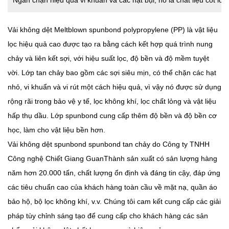
Vải không dệt Meltblown spunbond polypropylene (PP)
là vật liệu
lọc hiệu quả cao được tạo ra bằng cách kết hợp quá trình nung
chảy và liên kết sợi, với hiệu suất lọc, độ bền và độ mềm tuyệt
vời. Lớp tan chảy bao gồm các sợi siêu mịn, có thể chặn các hạt
nhỏ, vi khuẩn và vi rút một cách hiệu quả, vì vậy nó được sử dụng
rộng rãi trong bảo vệ y tế, lọc không khí, lọc chất lỏng và vật liệu
hấp thụ dầu. Lớp spunbond cung cấp thêm độ bền và độ bền cơ
học, làm cho vật liệu bền hơn.
Vải không dệt spunbond spunbond tan chảy do Công ty TNHH
Công nghệ Chiết Giang GuanThành sản xuất có sản lượng hàng
năm hơn 20.000 tấn, chất lượng ổn định và đáng tin cậy, đáp ứng
các tiêu chuẩn cao của khách hàng toàn cầu về mặt nạ, quần áo
bảo hộ, bộ lọc không khí, v.v. Chúng tôi cam kết cung cấp các giải
pháp tùy chỉnh sáng tạo để cung cấp cho khách hàng các sản