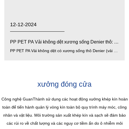
12-12-2024
PP PET PA Vải không dệt xương sống Denier thô: Tính chấ...
PP PET PA Vải không dệt có xương sống thô Denier (vải không dệt có xương sống thô bằng polypropylen, polyester, po...
xưởng đóng cửa
Công nghệ GuanThành sử dụng các hoạt động xưởng khép kín hoàn
toàn để tiến hành quản lý vòng kín toàn bộ quy trình máy móc, công
nhân và vật liệu. Môi trường sản xuất khép kín và sạch sẽ đảm bảo
các rủi ro về chất lượng và các nguy cơ tiềm ẩn do ô nhiễm môi