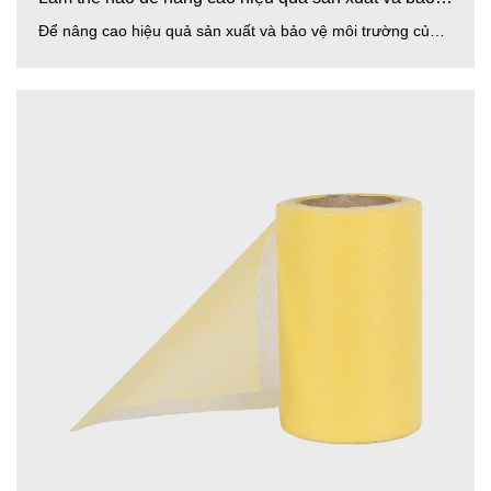
Để nâng cao hiệu quả sản xuất và bảo vệ môi trường của vải không dệt màng PP PE màu vàng/xanh/trắng , Chiết Gi...