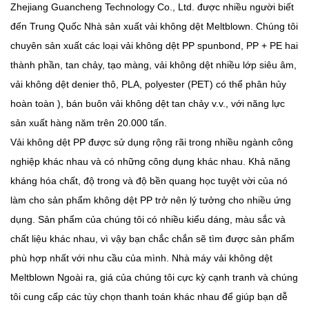
Zhejiang Guancheng Technology Co., Ltd. được nhiều người biết
đến
Trung Quốc Nhà sản xuất vải không dệt Meltblown
. Chúng tôi
chuyên sản xuất các loại vải không dệt PP spunbond, PP + PE hai
thành phần, tan chảy, tạo màng, vải không dệt nhiều lớp siêu âm,
vải không dệt denier thô, PLA, polyester (PET) có thể phân hủy
hoàn toàn ),
bán buôn vải không dệt tan chảy
v.v., với năng lực
sản xuất hàng năm trên 20.000 tấn.
Vải không dệt PP được sử dụng rộng rãi trong nhiều ngành công
nghiệp khác nhau và có những công dụng khác nhau. Khả năng
kháng hóa chất, độ trong và độ bền quang học tuyệt vời của nó
làm cho sản phẩm không dệt PP trở nên lý tưởng cho nhiều ứng
dụng. Sản phẩm của chúng tôi có nhiều kiểu dáng, màu sắc và
chất liệu khác nhau, vì vậy bạn chắc chắn sẽ tìm được sản phẩm
phù hợp nhất với nhu cầu của mình.
Nhà máy vải không dệt
Meltblown
Ngoài ra, giá của chúng tôi cực kỳ cạnh tranh và chúng
tôi cung cấp các tùy chọn thanh toán khác nhau để giúp bạn dễ