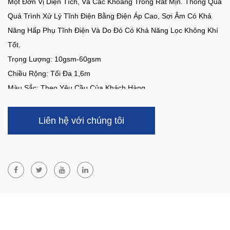
Một Đơn Vị Diện Tích, Và Các Khoảng Trống Rất Mịn. Thông Qua
Quá Trình Xử Lý Tĩnh Điện Bằng Điện Áp Cao, Sợi Âm Có Khả
Năng Hấp Phụ Tĩnh Điện Và Do Đó Có Khả Năng Lọc Không Khí
Tốt.
Trọng Lượng: 10gsm-60gsm
Chiều Rộng: Tối Đa 1,6m
Màu Sắc: Theo Yêu Cầu Của Khách Hàng
Công Suất: 3 Tấn/ngày
Phương Pháp Điều Trị Đặc Biệt:
Chống Cồn, Chống Máu,
Liên hệ với chúng tôi
Chống Tĩnh Điện, Ưa Nước, Siêu Mềm, Chống Tia Cực Tím,
Chống Cháy
Ứng Dụng:
Khẩu Trang, Bộ Lọc Điều Hòa, Bộ Lọc Ô Tô, Vật Liệu
Lau, V.v.
MẶT NẠ
Ngăn Chặn Hiệu Quả Vi Khuẩn Và Các Hạt Bụi, Nó Là Chất Liệu C