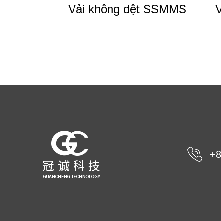
Vải không dệt SSMMS
V
+8