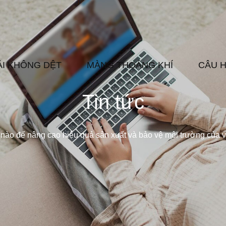
ẢI KHÔNG DỆT
MÀNG THOÁNG KHÍ
CÂU 
Tin tức
 nào để nâng cao hiệu quả sản xuất và bảo vệ môi trường của