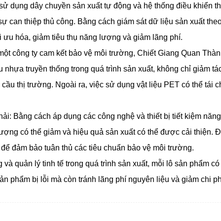
sử dụng dây chuyền sản xuất tự động và hệ thống điều khiển 
ự can thiệp thủ công. Bằng cách giám sát dữ liệu sản xuất theo
ối ưu hóa, giảm tiêu thụ năng lượng và giảm lãng phí.
à một công ty cam kết bảo vệ môi trường, Chiết Giang Quan Thàn
ệu nhựa truyền thống trong quá trình sản xuất, không chỉ giảm
ầu thị trường. Ngoài ra, việc sử dụng vật liệu PET có thể tái 
hải: Bằng cách áp dụng các công nghệ và thiết bị tiết kiệm nă
g lượng có thể giảm và hiệu quả sản xuất có thể được cải thiện. 
u để đảm bảo tuân thủ các tiêu chuẩn bảo vệ môi trường.
 và quản lý tinh tế trong quá trình sản xuất, mỗi lô sản phẩm có
ản phẩm bị lỗi mà còn tránh lãng phí nguyên liệu và giảm chi ph