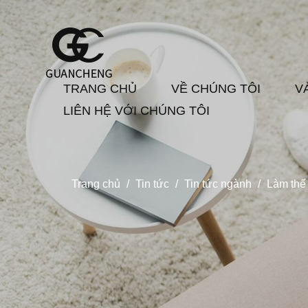
TRANG CHỦ
VỀ CHÚNG TÔI
V
LIÊN HỆ VỚI CHÚNG TÔI
Trang chủ
/
Tin tức
/
Tin tức ngành
/
Làm thế