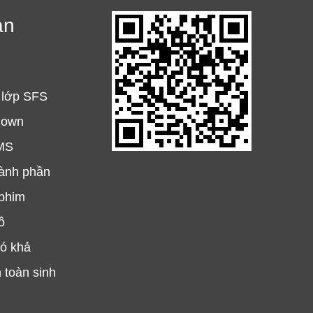
ản
 lớp SFS
lown
MS
hành phần
 phim
ô
có khả
 toàn sinh