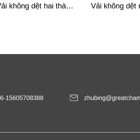
ải không dệt hai thành
Vải không dệt 
phần
SFS
6-15605708388
zhubing@greatcha