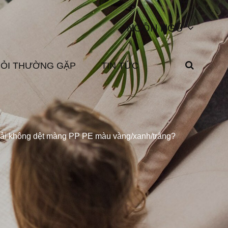
NGÔN NGỮ
HỎI THƯỜNG GẶP
TIN TỨC
 vải không dệt màng PP PE màu vàng/xanh/trắng?