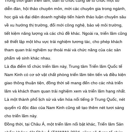
Trong thời gian triển lãm, ban tổ chức cũng sẽ tổ chức một số
diễn đàn, hội thảo chuyên môn, mời các chuyên gia trong ngành,
học giả và đại diện doanh nghiệp tiến hành thảo luận chuyên sâu
về xu hướng thị trường, đổi mới công nghệ, bảo vệ môi trường,
tiết kiệm năng lượng và các chủ đề khác. Ngoài ra, triển lãm cũng
sẽ thiết lập một khu vực trải nghiệm tương tác, cho phép khách
tham quan trải nghiệm sự thoải mái và chức năng của các sản
phẩm vệ sinh khác nhau.
Là địa điểm tổ chức triển lãm này, Trung tâm Triển lãm Quốc tế
Nam Kinh có cơ sở vật chất phòng triển lãm tiên tiến và điều kiện
giao thông thuận tiện, đồng thời sẽ mang đến cho các nhà triển
lãm và khách tham quan trải nghiệm xem và triển lãm hạng nhất.
Là một thành phố lịch sử và văn hóa nổi tiếng ở Trung Quốc, nét
quyến rũ độc đáo của Nam Kinh cũng sẽ tạo thêm nét tươi sáng
cho triển lãm này.
Đồng thời, tại Châu Á, một triển lãm nổi bật khác, Triển lãm Sản